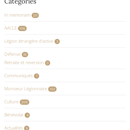
Catégories
In memoriam
211
AACLE
106
Légion étrangère d'active
3
Défense
16
Retraite et reversion
0
Communiqués
7
Monsieur Légionnaire
102
Culture
206
Bénévolat
4
Actualités
9