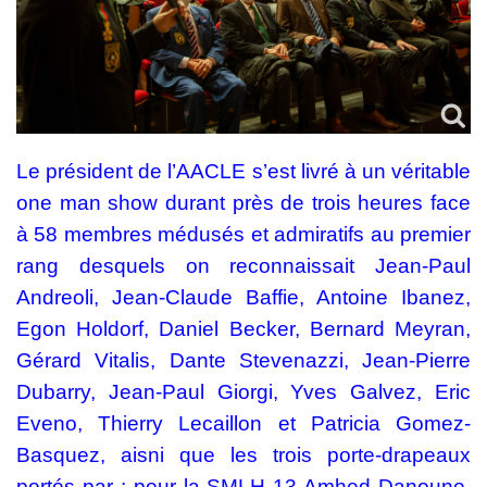
Le président de l’AACLE s’est livré à un véritable
one man show durant près de trois heures face
à 58 membres médusés et admiratifs au premier
rang desquels on reconnaissait Jean-Paul
Andreoli, Jean-Claude Baffie, Antoine Ibanez,
Egon Holdorf, Daniel Becker, Bernard Meyran,
Gérard Vitalis, Dante Stevenazzi, Jean-Pierre
Dubarry, Jean-Paul Giorgi, Yves Galvez, Eric
Eveno, Thierry Lecaillon et Patricia Gomez-
Basquez, aisni que les trois porte-drapeaux
portés par : pour la SMLH 13 Amhed Danoune,