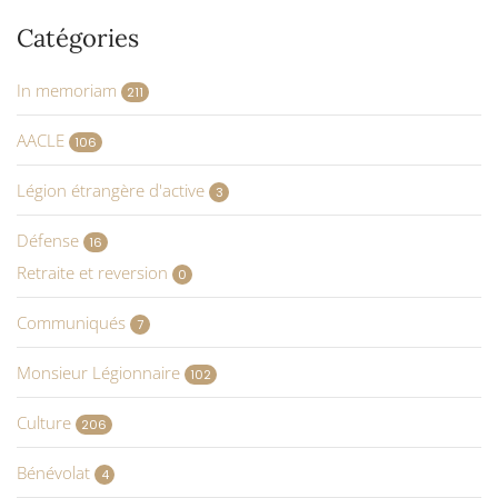
Catégories
In memoriam
211
AACLE
106
Légion étrangère d'active
3
Défense
16
Retraite et reversion
0
Communiqués
7
Monsieur Légionnaire
102
Culture
206
Bénévolat
4