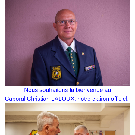
Nous souhaitons la bienvenue au
Caporal
Christian LALOUX,
notre
clairon officiel,