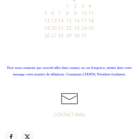
1
2
3
4
5
6
7
8
9
10
11
12
13
14
15
16
17
18
19
20
21
22
23
24
25
26
27
28
29
30
31
Pour nous contacter par courriel allez dans contact, en cas d'urgence, mettez dans votre
message votre numéro de téléphone. Constantin LIANOS, Président-fondateur.
CONTACT MAIL