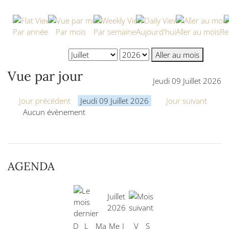
Par année
Par mois
Par semaine
Aujourd'hui
Aller au mois
Re
Aller au mois
Vue par jour
Jeudi 09 Juillet 2026
Jour précédent
Jeudi 09 Juillet 2026
Jour suivant
Aucun évènement
AGENDA
Juillet
2026
D
L
Ma
Me
J
V
S