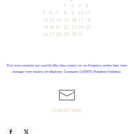
1
2
3
4
5
6
7
8
9
10
11
12
13
14
15
16
17
18
19
20
21
22
23
24
25
26
27
28
29
30
31
Pour nous contacter par courriel allez dans contact, en cas d'urgence, mettez dans votre
message votre numéro de téléphone. Constantin LIANOS, Président-fondateur.
CONTACT MAIL