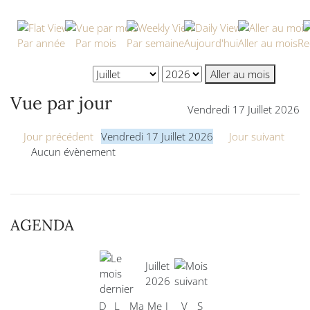
Par année
Par mois
Par semaine
Aujourd'hui
Aller au mois
Re
Aller au mois
Vue par jour
Vendredi 17 Juillet 2026
Jour précédent
Vendredi 17 Juillet 2026
Jour suivant
Aucun évènement
AGENDA
Juillet
2026
D
L
Ma
Me
J
V
S