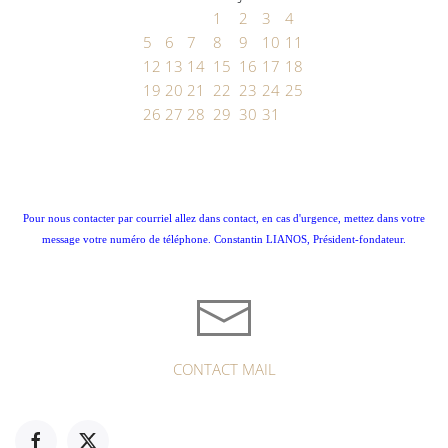
1
2
3
4
5
6
7
8
9
10
11
12
13
14
15
16
17
18
19
20
21
22
23
24
25
26
27
28
29
30
31
Pour nous contacter par courriel allez dans contact, en cas d'urgence, mettez dans votre
message votre numéro de téléphone. Constantin LIANOS, Président-fondateur.
CONTACT MAIL