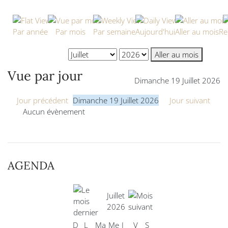
Par année
Par mois
Par semaine
Aujourd'hui
Aller au mois
Re
Aller au mois
Vue par jour
Dimanche 19 Juillet 2026
Jour précédent
Dimanche 19 Juillet 2026
Jour suivant
Aucun évènement
AGENDA
Juillet
2026
D
L
Ma
Me
J
V
S