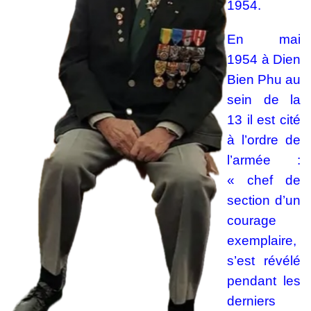
1954.
En mai
1954 à Dien
Bien Phu au
sein de la
13 il est cité
à l’ordre de
l’armée :
« chef de
section d’un
courage
exemplaire,
s’est révélé
pendant les
derniers