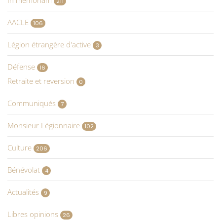
211
AACLE
106
Légion étrangère d'active
3
Défense
16
Retraite et reversion
0
Communiqués
7
Monsieur Légionnaire
102
Culture
206
Bénévolat
4
Actualités
9
Libres opinions
26