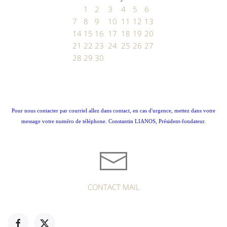
1
2
3
4
5
6
7
8
9
10
11
12
13
14
15
16
17
18
19
20
21
22
23
24
25
26
27
28
29
30
Pour nous contacter par courriel allez dans contact, en cas d'urgence, mettez dans votre
message votre numéro de téléphone. Constantin LIANOS, Président-fondateur.
CONTACT MAIL