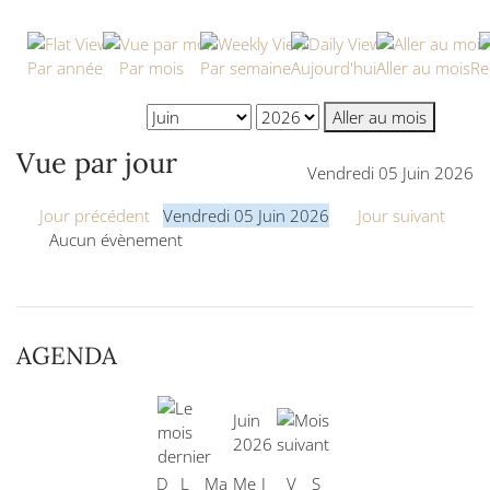
Par année
Par mois
Par semaine
Aujourd'hui
Aller au mois
Re
Aller au mois
Vue par jour
Vendredi 05 Juin 2026
Jour précédent
Vendredi 05 Juin 2026
Jour suivant
Aucun évènement
AGENDA
Juin
2026
D
L
Ma
Me
J
V
S