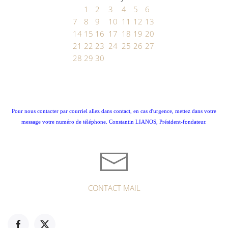
1
2
3
4
5
6
7
8
9
10
11
12
13
14
15
16
17
18
19
20
21
22
23
24
25
26
27
28
29
30
Pour nous contacter par courriel allez dans contact, en cas d'urgence, mettez dans votre
message votre numéro de téléphone. Constantin LIANOS, Président-fondateur.
CONTACT MAIL