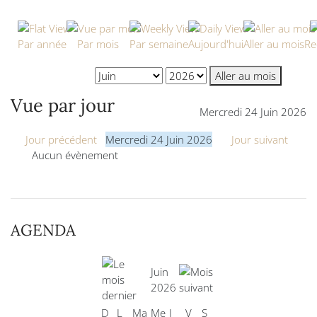
Par année
Par mois
Par semaine
Aujourd'hui
Aller au mois
Re
Aller au mois
Vue par jour
Mercredi 24 Juin 2026
Jour précédent
Mercredi 24 Juin 2026
Jour suivant
Aucun évènement
AGENDA
Juin
2026
D
L
Ma
Me
J
V
S