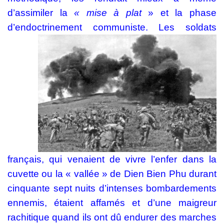
d’assimiler la
« mise à
plat
» et la phase
d’endoctrinement communiste.
Les soldats
français, qui venaient de vivre l’enfer dans la
cuvette ou la « vallée » de Dien Bien Phu durant
cinquante sept nuits d’intenses bombardements
ennemis, étaient affamés et d’une maigreur
rachitique quand ils ont dû endurer des marches