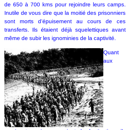
de 650 à 700 kms pour rejoindre leurs camps.
Inutile de vous dire que la moitié des prisonniers
sont morts d’épuisement au cours de ces
transferts. Ils étaient déjà squelettiques avant
même de subir les ignominies de la captivité.
Quant
aux