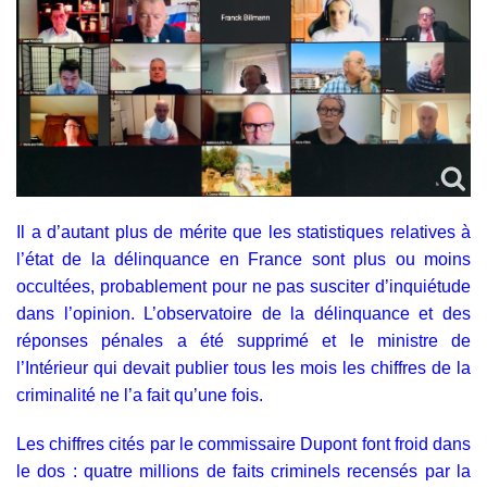
Il a d’autant plus de mérite que les statistiques relatives à
l’état de la délinquance en France sont plus ou moins
occultées, probablement pour ne pas susciter d’inquiétude
dans l’opinion. L’observatoire de la délinquance et des
réponses pénales a été supprimé et le ministre de
l’Intérieur qui devait publier tous les mois les chiffres de la
criminalité ne l’a fait qu’une fois.
Les chiffres cités par le commissaire Dupont font froid dans
le dos : quatre millions de faits criminels recensés par la