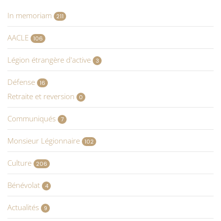
In memoriam
211
AACLE
106
Légion étrangère d'active
3
Défense
16
Retraite et reversion
0
Communiqués
7
Monsieur Légionnaire
102
Culture
206
Bénévolat
4
Actualités
9