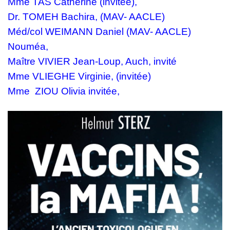
Mme TAS Catherine
(invitée),
Dr. TOMEH Bachira,
(MAV- AACLE)
Méd/col WEIMANN
Daniel
(MAV- AACLE)
Nouméa,
Maître VIVIER Jean-Loup, Auch, invité
Mme VLIEGHE Virginie, (invitée)
Mme ZIOU Olivia invitée,