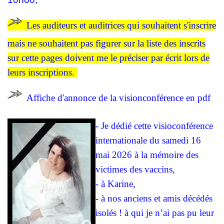
Les auditeurs et auditrices qui souhaitent s'inscrire
mais ne souhaitent pas figurer sur la liste des inscrits
sur cette pages doivent me le préciser par écrit lors de
leurs inscriptions.
Affiche d'annonce de la visionconférence en pdf
- Je dédié cette visioconférence
internationale du samedi 16
mai 2026 à la mémoire des
victimes des vaccins,
- à Karine,
- à nos anciens et amis décédés
isolés ! à qui je n’ai pas pu leur