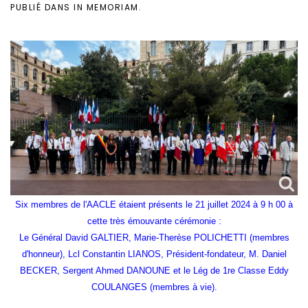
PUBLIÉ DANS
IN MEMORIAM
.
Six membres de l'AACLE étaient présents le 21 juillet 2024 à 9 h 00 à
cette très émouvante cérémonie :
Le Général David GALTIER, Marie-Therèse
POLICHETTI (
membres
d'honneur), Lcl Constantin LIANOS, Président-fondateur, M. Daniel
BECKER, Sergent Ahmed DANOUNE et le Lég de 1re Classe Eddy
COULANGES (membres à vie).