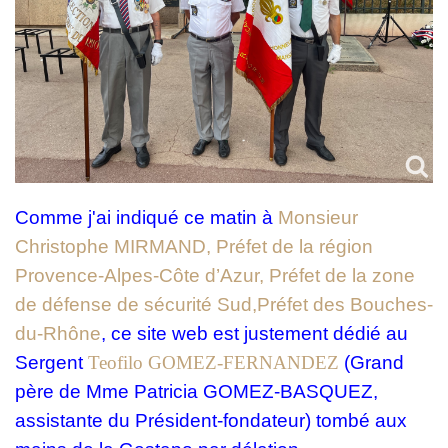
Comme j'ai indiqué ce matin à
Monsieur
Christophe MIRMAND,
Préfet de la région
Provence-Alpes-Côte d’Azur, Préfet de la zone
de défense de sécurité Sud,Préfet des Bouches-
du-Rhône
, ce site web est justement dédié au
Sergent
Teofilo
GOMEZ-FERNANDEZ
(Grand
père de Mme Patricia GOMEZ-BASQUEZ,
assistante du Président-fondateur) tombé aux