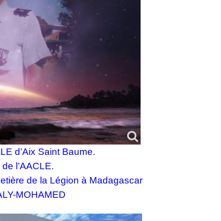
ALE d’Aix Saint Baume.
e de l’AACLE.
imetière de la Légion à Madagascar
d ALY-MOHAMED