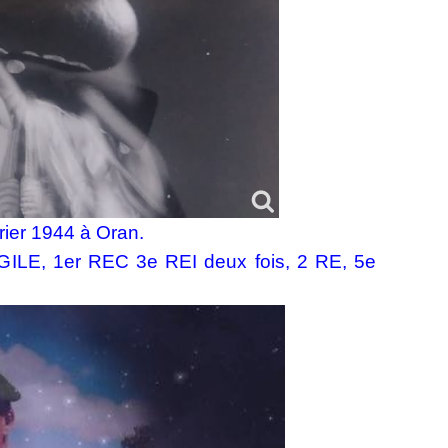
rier 1944 à Oran.
u GILE, 1er REC 3e REI deux fois, 2 RE, 5e