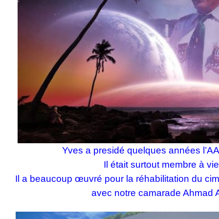
Yves a presidé quelques années l’A
Il était surtout membre à vi
Il a beaucoup
œuvré pour la réhabilitation du c
avec notre camarade Ahma