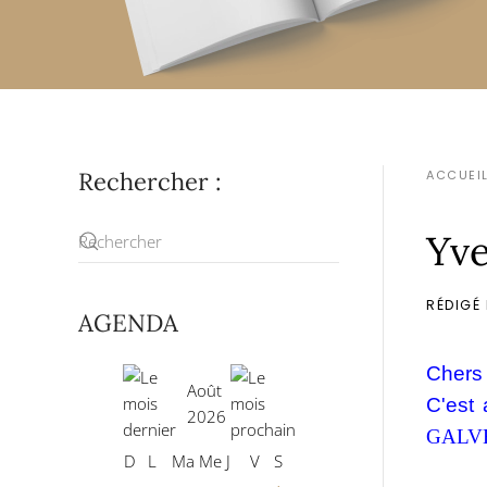
Rechercher :
ACCUEI
Yve
RÉDIGÉ
AGENDA
Chers
Août
C'est 
2026
GALV
D
L
Ma
Me
J
V
S