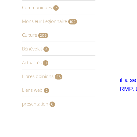
Communiqués
7
Monsieur Légionnaire
102
Culture
206
Bénévolat
4
Actualités
9
Libres opinions
26
il a s
RMP, 
Liens web
2
presentation
0