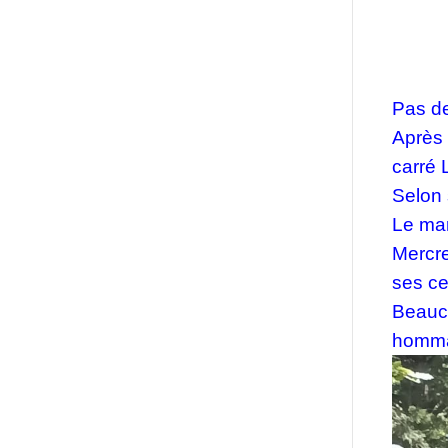
Pas de
Après 
carré 
Selon 
Le mar
Mercre
ses ce
Beauc
homma