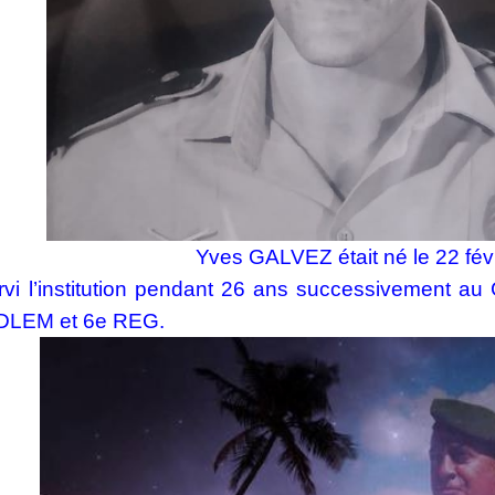
Yves GALVEZ était né le 22 fév
ervi l’institution pendant 26 ans successivement a
DLEM et 6e REG.