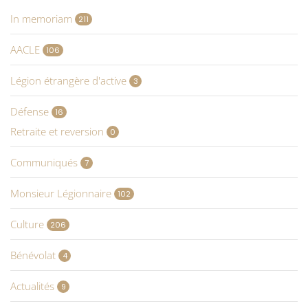
In memoriam
211
AACLE
106
Légion étrangère d'active
3
Défense
16
Retraite et reversion
0
Communiqués
7
Monsieur Légionnaire
102
Culture
206
Bénévolat
4
Actualités
9