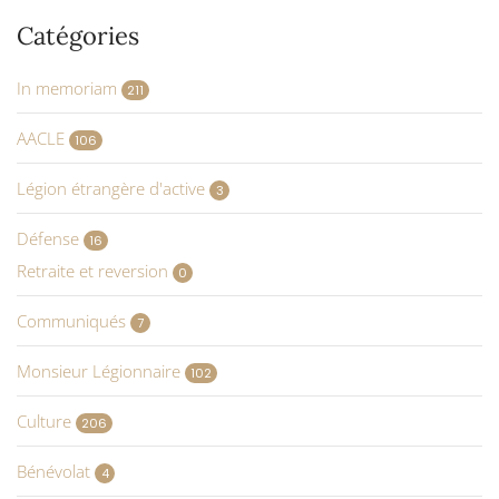
Catégories
In memoriam
211
AACLE
106
Légion étrangère d'active
3
Défense
16
Retraite et reversion
0
Communiqués
7
Monsieur Légionnaire
102
Culture
206
Bénévolat
4