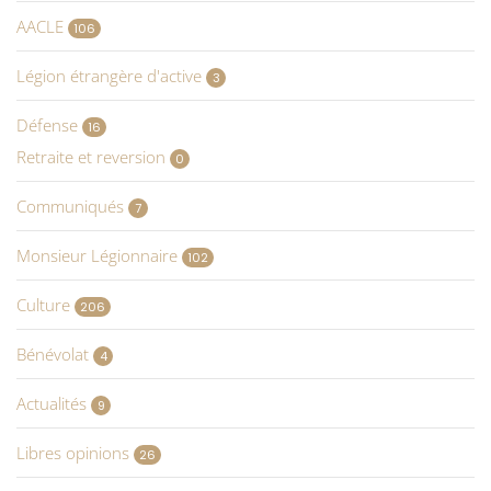
AACLE
106
Légion étrangère d'active
3
Défense
16
Retraite et reversion
0
Communiqués
7
Monsieur Légionnaire
102
Culture
206
Bénévolat
4
Actualités
9
Libres opinions
26