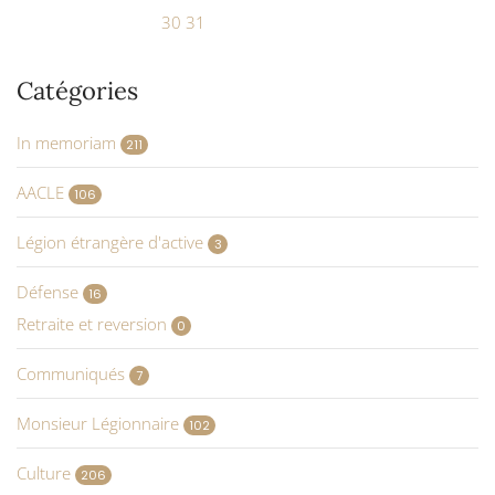
30
31
Catégories
In memoriam
211
AACLE
106
Légion étrangère d'active
3
Défense
16
Retraite et reversion
0
Communiqués
7
Monsieur Légionnaire
102
Culture
206