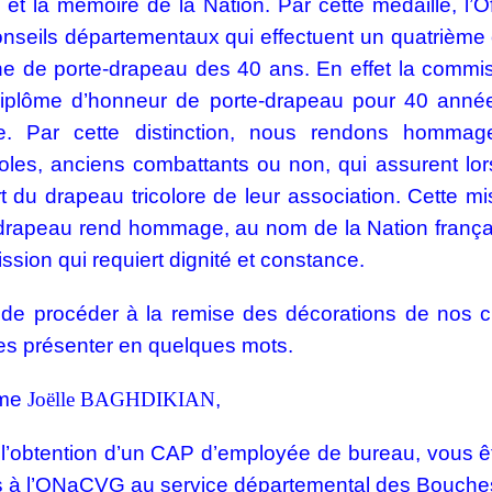
 et la mémoire de la Nation. Par cette médaille, l’O
nseils départementaux qui effectuent un quatrième 
gne de porte-drapeau des 40 ans. En effet la commis
diplôme d’honneur de porte-drapeau pour 40 anné
ce. Par cette distinction, nous rendons homma
les, anciens combattants ou non, qui assurent lors
t du drapeau tricolore de leur association. Cette 
drapeau rend hommage, au nom de la Nation françai
ssion qui requiert dignité et constance.
de procéder à la remise des décorations de nos ci
es présenter en quelques mots.
me
Joëlle BAGHDIKIAN
,
l’obtention d’un CAP d’employée de bureau, vous ê
s à l’ONaCVG au service départemental des Bouche