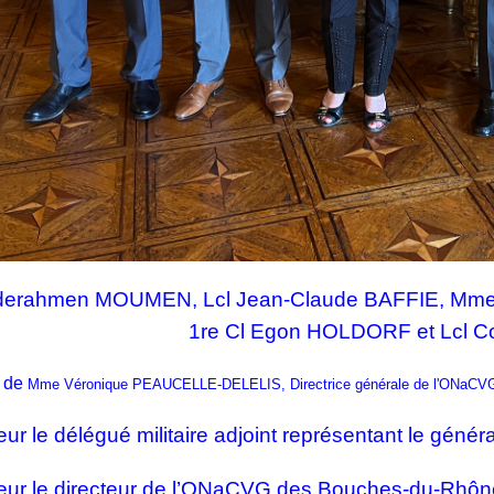
erahmen MOUMEN, Lcl Jean-Claude BAFFIE, Mme
1re Cl Egon HOLDORF et Lcl C
 de
Mme Véronique PEAUCELLE-DELELIS, Directrice générale de l'ONaCV
ur le délégué militaire adjoint représentant le généra
eur le directeur de l’ONaCVG des Bouches-du-Rhôn