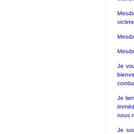
Mesda
victim
Mesda
Mesdam
Je vou
bienve
comba
Je tie
immédi
nous r
Je so