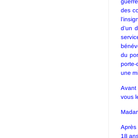
guerre
des co
l’insi
d’un 
servi
bénévo
du por
porte-
une mi
Avant 
vous l
Mada
Après 
18 an