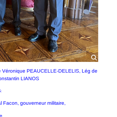
 Véronique PEAUCELLE-DELELIS, Lég de
onstantin LIANOS
G:
l Facon, gouverneur militaire,
e,