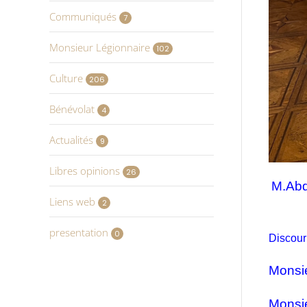
Communiqués
7
Monsieur Légionnaire
102
Culture
206
Bénévolat
4
Actualités
9
Libres opinions
26
M.Abd
Liens web
2
presentation
0
Discour
Monsie
Monsi