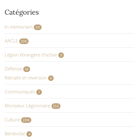
Catégories
In memoriam
211
AACLE
106
Légion étrangère d'active
3
Défense
16
Retraite et reversion
0
Communiqués
7
Monsieur Légionnaire
102
Culture
206
Bénévolat
4