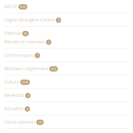
AACLE
106
Légion étrangère d'active
3
Défense
16
Retraite et reversion
0
Communiqués
7
Monsieur Légionnaire
102
Culture
206
Bénévolat
4
Actualités
9
Libres opinions
26