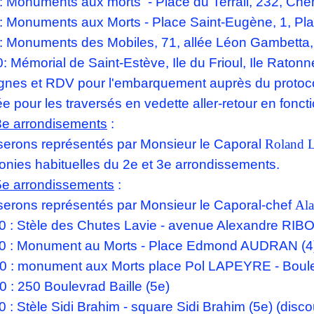
: Monuments aux morts - Place du Terrail, 232, Che
: Monuments aux Morts - Place Saint-Eugène, 1, Pla
: Monuments des Mobiles, 71, allée Léon Gambetta,
: Mémorial de Saint-Estève, Ile du Frioul, Ile Ratonn
gnes et RDV pour l'embarquement auprès du protocole
e pour les traversés en vedette aller-retour en fonct
3e arrondisements
:
erons représentés par Monsieur le Caporal
Roland
nies habituelles du 2e et 3e arrondissements.
5e arrondissements
:
erons représentés par Monsieur le Caporal-chef
Al
 : Stèle des Chutes Lavie - avenue Alexandre RIBO
0 : Monument au Morts - Place Edmond AUDRAN (4
0 : monument aux Morts place Pol LAPEYRE - Boule
0 : 250 Boulevrad Baille (5e)
0 : Stèle Sidi Brahim - square Sidi Brahim (5e) (dis