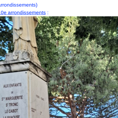
arrondissements)
10
e a
rrondissements
: