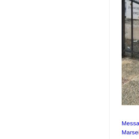
Mess
Marsei