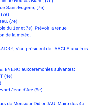
min de Roucas Blanc, (7e)
ce Saint-Eugène, (7e)
 (7e)
eau, (7e)
 du 1er et 7e). Prévoir la tenue
ion de la
météo.
 LADRE
, Vice-président de l’AACLE aux trois
ain EVENO
auxcérémonies suivantes:
T (4e)
)
vard Jean d’Arc (5e)
cours de Monsieur Didier JAU, Maire des 4e