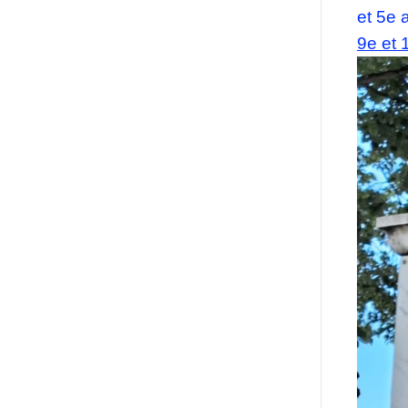
et 5e 
9e et 