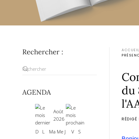
Rechercher :
ACCUEI
PRÉSENC
Com
du 
AGENDA
l'
Août
2026
RÉDIGÉ
D
L
Ma
Me
J
V
S
Bonjou