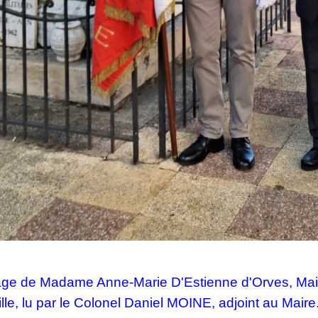
age de Madame
Anne-Marie
D'Estienne d'Orves, Ma
lle, lu par le Colonel Daniel MOINE, adjoint au Maire