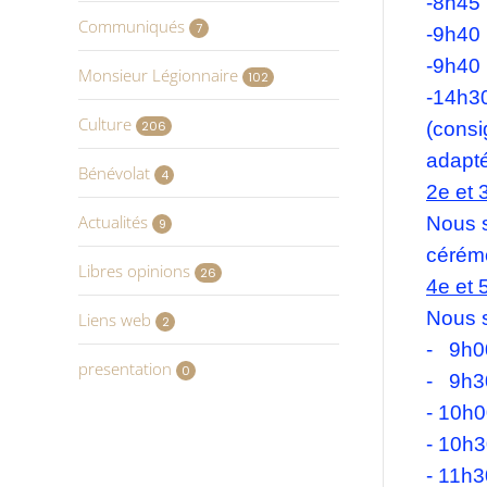
-8h45 
Communiqués
7
-9h40 
-9h40 
Monsieur Légionnaire
102
-14h30
Culture
(consi
206
adapté
Bénévolat
4
2e et 
Actualités
Nous s
9
cérémo
Libres opinions
26
4e et 
Nous s
Liens web
2
- 9h00
presentation
0
- 9h3
- 10h0
- 10h3
- 11h3