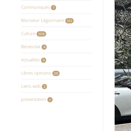
Communiqués
7
Monsieur Légionnaire
102
Culture
206
Bénévolat
4
Actualités
9
Libres opinions
26
Liens web
2
presentation
0