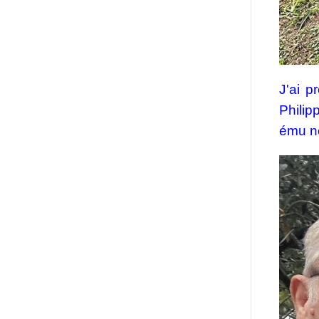
J'ai p
Philip
ému no