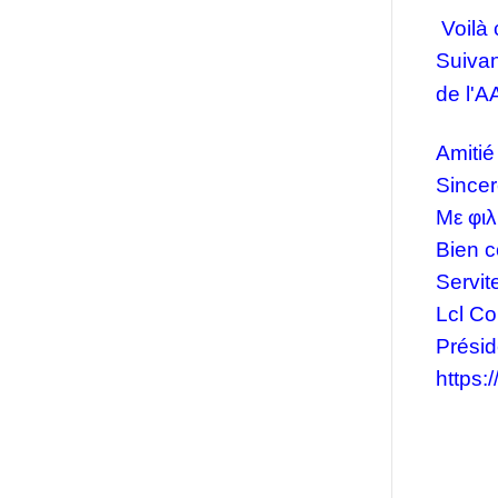
Voilà
Suivan
de l'A
Amitié
Sincer
Με φιλ
Bien c
Servit
Lcl Co
Présid
https: