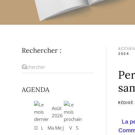
Rechercher :
ACCUEI
2024
Per
sa
AGENDA
RÉDIGÉ
Août
2026
La p
D
L
Ma
Me
J
V
S
Comme