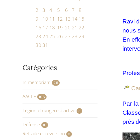
1
2
3
4
5
6
7
8
9
10
11
12
13
14
15
Ravi d
16
17
18
19
20
21
22
nous 
23
24
25
26
27
28
29
En eff
30
31
interv
Catégories
Profes
In memoriam
211
Ca
AACLE
106
Par l
Légion étrangère d'active
3
Class
présid
Défense
16
Retraite et reversion
0