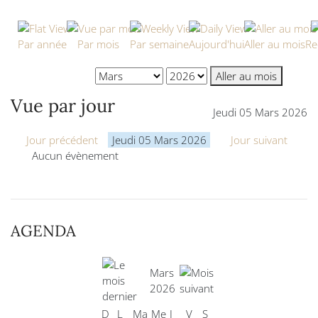
Par année
Par mois
Par semaine
Aujourd'hui
Aller au mois
Re
Aller au mois
Vue par jour
Jeudi 05 Mars 2026
Jour précédent
Jeudi 05 Mars 2026
Jour suivant
Aucun évènement
AGENDA
Mars
2026
D
L
Ma
Me
J
V
S