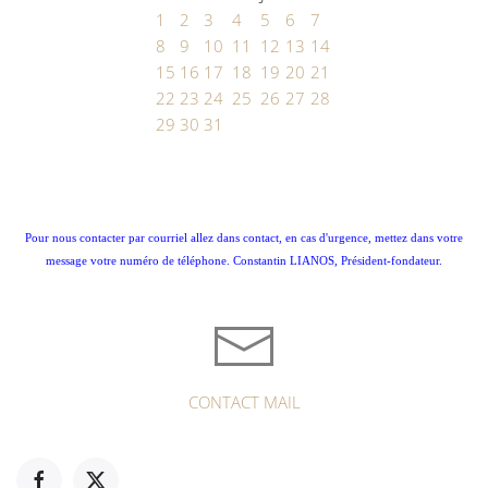
1
2
3
4
5
6
7
8
9
10
11
12
13
14
15
16
17
18
19
20
21
22
23
24
25
26
27
28
29
30
31
Pour nous contacter par courriel allez dans contact, en cas d'urgence, mettez dans votre
message votre numéro de téléphone. Constantin LIANOS, Président-fondateur.
CONTACT MAIL