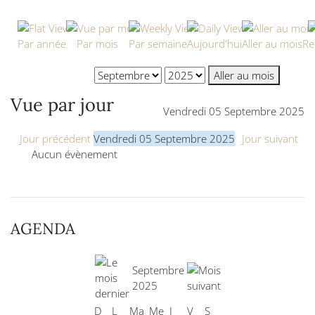
Par année
Par mois
Par semaine
Aujourd'hui
Aller au mois
Re
Aller au mois
Vue par jour
Vendredi 05 Septembre 2025
Jour précédent
Vendredi 05 Septembre 2025
Jour suivant
Aucun évènement
AGENDA
Septembre
2025
D
L
Ma
Me
J
V
S