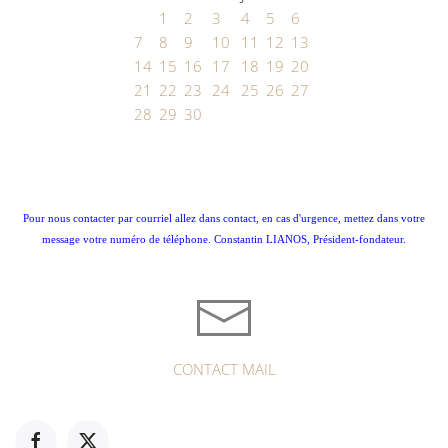
1
2
3
4
5
6
7
8
9
10
11
12
13
14
15
16
17
18
19
20
21
22
23
24
25
26
27
28
29
30
Pour nous contacter par courriel allez dans contact, en cas d'urgence, mettez dans votre
message votre numéro de téléphone. Constantin LIANOS, Président-fondateur.
CONTACT MAIL