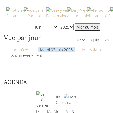
Par année
Par mois
Par semaine
Aujourd'hui
Aller au mois
Re
Aller au mois
Vue par jour
Mardi 03 Juin 2025
Jour précédent
Mardi 03 Juin 2025
Jour suivant
Aucun évènement
AGENDA
Juin
2025
D
L
Ma
Me
J
V
S