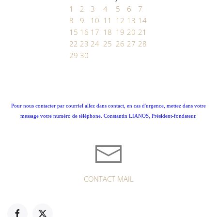
1
2
3
4
5
6
7
8
9
10
11
12
13
14
15
16
17
18
19
20
21
22
23
24
25
26
27
28
29
30
Pour nous contacter par courriel allez dans contact, en cas d'urgence, mettez dans votre
message votre numéro de téléphone. Constantin LIANOS, Président-fondateur.
CONTACT MAIL