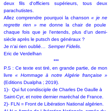
deux fils d'officiers supérieurs, tous deux
parachutistes.
Allez comprendre pourquoi la chanson
« je ne
regrette rien »
me donne la chair de poule
chaque fois que je l'entends, plus d’un demi-
siècle après le putsch des généraux ?
Je n’ai rien oublié…
Semper Fidelis.
Eric de Verdelhan
***
P.S : Ce texte est tiré, en grande partie, de mon
livre
« Hommage à
notre
Algérie française »
(Editions Dualpha ; 2019).
1)-
Qui fut condisciple de Charles De Gaulle à
Saint-Cyr, et notre dernier maréchal de France.
2)-
FLN
=
F
ront de
L
ibération
N
ational algérien.