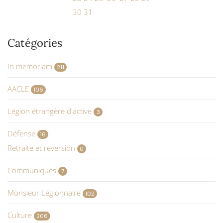
30
31
Catégories
In memoriam
211
AACLE
106
Légion étrangère d'active
3
Défense
16
Retraite et reversion
0
Communiqués
7
Monsieur Légionnaire
102
Culture
206