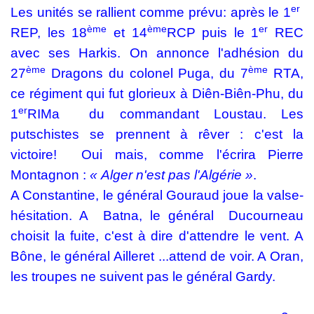
er
Les unités se rallient comme prévu: après le 1
ème
ème
er
REP, les 18
et 14
RCP puis le 1
REC
avec ses Harkis. On annonce l'adhésion du
ème
ème
27
Dragons du colonel Puga, du 7
RTA,
ce régiment qui fut glorieux à Diên-Biên-Phu, du
er
1
RIMa
du commandant Loustau. Les
putschistes se prennent à rêver : c'est la
victoire!
Oui mais, comme l'écrira Pierre
Montagnon :
« Alger n'est pas l'Algérie »
.
A Constantine, le général Gouraud joue la valse-
hésitation. A
Batna, le général
Ducourneau
choisit la fuite, c'est à dire d'attendre le vent. A
Bône, le général Ailleret ...attend de voir. A Oran,
les troupes ne suivent pas le général Gardy.