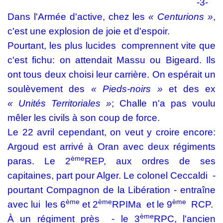
-3-
Dans l'Armée d'active, chez les
« Centurions »
,
c'est une explosion de joie et d'espoir.
Pourtant, les plus lucides
comprennent vite que
c'est fichu: on attendait Massu ou Bigeard. Ils
ont tous deux choisi leur carrière. On espérait un
soulèvement des
« Pieds-noirs »
et des ex
«
Unités Territoriales »
; Challe n'a pas voulu
mêler les civils à son coup de force.
Le 22 avril cependant, on veut y croire encore:
Argoud est arrivé à Oran avec deux régiments
ème
paras. Le 2
REP, aux ordres de ses
capitaines, part pour Alger. Le colonel Ceccaldi
-
pourtant Compagnon de la Libération - entraîne
ème
ème
ème
avec lui
les 6
et 2
RPIMa
et le 9
RCP.
ème
À un régiment près
- le 3
RPC, l'ancien