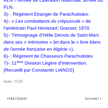
ALN
=
A
rmée de
L
ibération
N
ationale, armée du
FLN.
3)- :
R
égiment
E
tranger de
P
arachutistes.
4)-:
« Les combattants du crépuscule »
de
l'américain Paul Henissart; Grasset; 1970.
5)-: Témoignage d’Hélie Denoix de Saint-Marc
dans ses
« mémoires »
(et dans le
« livre blanc
de l'armée française en Algérie »
).
6)- :
R
égiment de
C
hasseurs
P
arachutistes.
ème
7)-: 11
D
ivision
L
égère d'
I
ntervention.
(Recueilli par Constantin LIANOS)
Vues : 1520
PRÉCÉDENT
SUIVANT