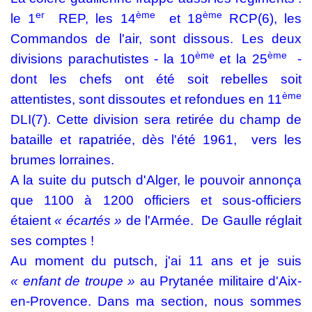
er
ème
ème
le 1
REP, les 14
et 18
RCP(6), les
Commandos de l'air, sont dissous. Les deux
ème
ème
divisions parachutistes - la 10
et la 25
-
dont les chefs ont été soit rebelles soit
ème
attentistes, sont dissoutes et refondues en 11
DLI(7). Cette division sera retirée du champ de
bataille et rapatriée, dès l'été 1961,
vers les
brumes lorraines.
A la suite du putsch d'Alger, le pouvoir annonça
que 1100 à 1200 officiers et sous-officiers
étaient
« écartés »
de l'Armée.
De Gaulle réglait
ses comptes !
Au moment du putsch, j'ai 11 ans et je suis
« enfant
de troupe »
au Prytanée militaire d'Aix-
en-Provence. Dans ma section, nous sommes