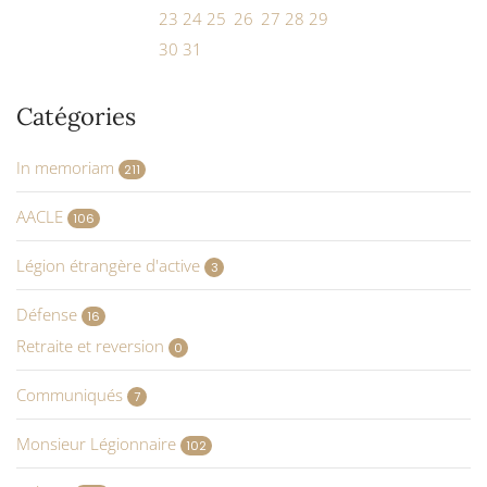
23
24
25
26
27
28
29
30
31
Catégories
In memoriam
211
AACLE
106
Légion étrangère d'active
3
Défense
16
Retraite et reversion
0
Communiqués
7
Monsieur Légionnaire
102