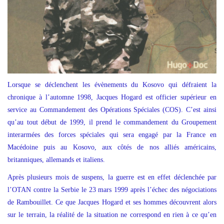
Lorsque se déclenchent les évènements du Kosovo qui défraient la
chronique à l’automne 1998, Jacques Hogard est officier supérieur en
service au Commandement des Opérations Spéciales (COS). C’est ainsi
qu’au tout début de 1999, il prend le commandement du Groupement
interarmées des forces spéciales qui sera engagé par la France en
Macédoine puis au Kosovo, aux côtés de nos alliés américains,
britanniques, allemands et italiens.
Après plusieurs mois de suspens, la guerre est en effet déclenchée par
l’OTAN contre la Serbie le 23 mars 1999 après l’échec des négociations
de Rambouillet. Ce que Jacques Hogard et ses hommes découvrent alors
sur le terrain, la réalité de la situation ne correspond en rien à ce qu’en