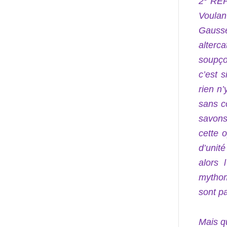
2
REP,
Voulan
Gausse
alterc
soupço
c’est 
rien n’
sans c
savons
cette 
d’unit
alors 
mythom
sont 
Mais q