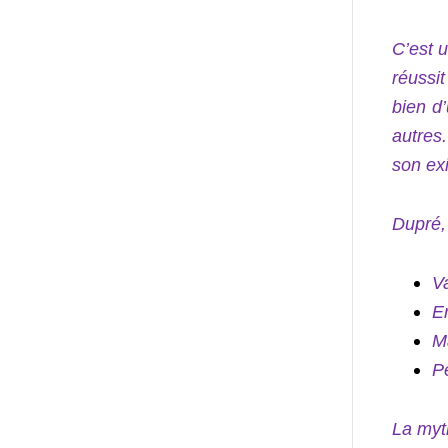
C’est 
réussit
bien d
autres.
son ex
Dupré, 
Va
Er
M
P
La myt