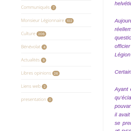
helvét
Communiqués
7
Monsieur Légionnaire
Aujour
102
réellem
Culture
206
questi
offici
Bénévolat
4
Légion 
Actualités
9
Certai
Libres opinions
26
Liens web
2
Ayant 
qu’écla
presentation
0
pouvan
il avait
se pre
e