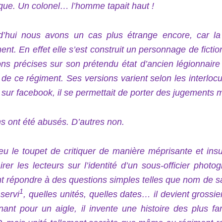
ique. Un colonel… l’homme tapait haut !
d’hui nous avons un cas plus étrange encore, car la 
ent. En effet elle s’est construit un personnage de ficti
ons précises sur son prétendu état d’ancien légionnaire
er de ce régiment. Ses versions varient selon les interlo
sur facebook, il se permettait de porter des jugements m
ns ont été abusés. D’autres non.
eu le toupet de critiquer de manière méprisante et insu
irer les lecteurs sur l’identité d’un sous-officier phot
t répondre à des questions simples telles que nom de sa
1
 servi
, quelles unités, quelles dates… il devient gross
nant pour un aigle, il invente une histoire des plus f