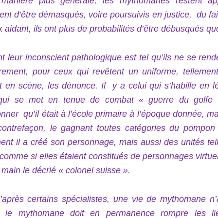
manière plus générale, les mythomanes restent ap
nt d’être démasqués, voire poursuivis en justice, du fait
 aidant, ils ont plus de probabilités d’être débusqués q
t leur inconscient pathologique est tel qu’ils ne se re
rement, pour ceux qui revêtent un uniforme, tellement 
t en scène, les dénonce. Il y a celui qui s’habille en l
qui se met en tenue de combat « guerre du golfe 
nner qu’il était à l’école primaire à l’époque donnée, m
contrefaçon, le gagnant toutes catégories du pompon 
ent il a créé son personnage, mais aussi des unités te
 comme si elles étaient constitués de personnages virtue
 main le décrié « colonel suisse ».
’après certains spécialistes, une vie de mythomane n
 le mythomane doit en permanence rompre les lie