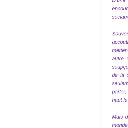
D’une 
encoure
sociaux
Souven
accout
metten
autre 
soupço
de la 
seulem
parler,
haut la
Mais d
monde