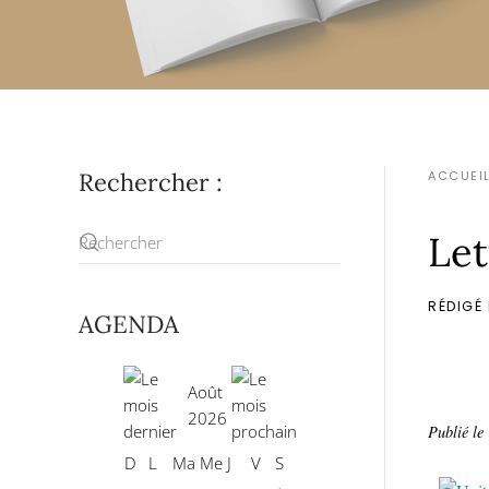
Rechercher :
ACCUEI
Let
RÉDIGÉ 
AGENDA
Août
2026
Publié le
D
L
Ma
Me
J
V
S