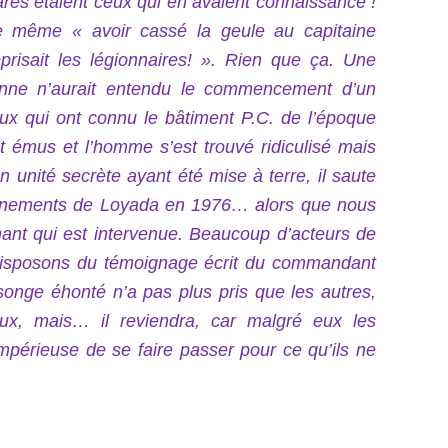
es étaient ceux qui en avaient connaissance !
re même « avoir cassé la geule au capitaine
prisait les légionnaires! ». Rien que ça. Une
onne n’aurait entendu le commencement d’un
eux qui ont connu le bâtiment P.C. de l’époque
t émus et l’homme s’est trouvé ridiculisé mais
on unité secrète ayant été mise à terre, il saute
 événements de Loyada en 1976… alors que nous
ant qui est intervenue. Beaucoup d’acteurs de
s disposons du témoignage écrit du commandant
onge éhonté n’a pas plus pris que les autres,
aux, mais… il reviendra, car malgré eux les
mpérieuse de se faire passer pour ce qu’ils ne