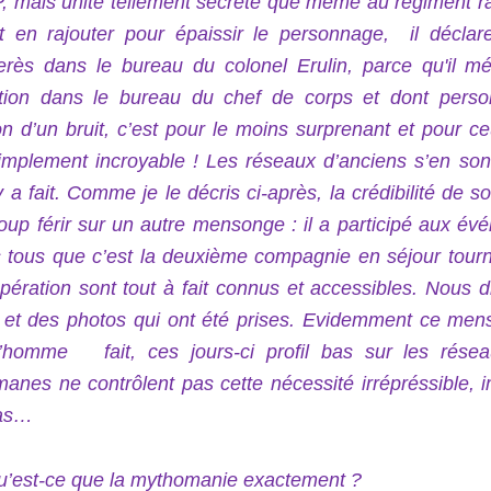
 mais unité tellement secrète que même au régiment rar
t en rajouter pour épaissir le personnage, il décla
rès dans le bureau du colonel Erulin, parce qu'il mé
ation dans le bureau du chef de corps et dont pers
n d’un bruit, c’est pour le moins surprenant et pour c
simplement incroyable ! Les réseaux d’anciens s’en son
y a fait. Comme je le décris ci-après, la crédibilité de s
oup férir sur un autre mensonge : il a participé aux
 tous que c’est la deuxième compagnie en séjour tourn
opération sont tout à fait connus et accessibles. Nou
é et des photos qui ont été prises. Evidemment ce mens
l’homme fait, ces jours-ci profil bas sur les rése
anes ne contrôlent pas cette nécessité irrépréssible, i
pas…
u’est-ce que la mythomanie exactement ?