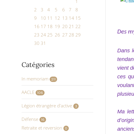
1
2
3
4
5
6
7
8
9
10
11
12
13
14
15
16
17
18
19
20
21
22
Des my
23
24
25
26
27
28
29
30
31
Dans l
tendan
Catégories
vient d
ces qu
In memoriam
211
voulan
AACLE
106
plusieu
Légion étrangère d'active
3
Ma let
Défense
16
d’orig
Retraite et reversion
0
anciens