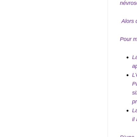
névros
Alors d
Pour ma
L
a
L
P
s
p
L
il