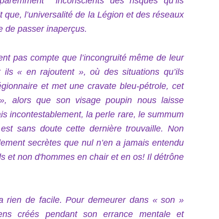
paremment inconscients des risques qu’ils
 que, l’universalité de la Légion et des réseaux
ue de passer inaperçus.
ndent pas compte que l’incongruité même de leur
ils « en rajoutent », où des situations qu’ils
égionnaire et met une cravate bleu-pétrole, cet
», alors que son visage poupin nous laisse
ais incontestablement, la perle rare, le summum
est sans doute cette dernière trouvaille. Non
llement secrètes que nul n’en a jamais entendu
ls et non d'hommes en chair et en os! Il détrône
’a rien de facile. Pour demeurer dans « son »
ns créés pendant son errance mentale et