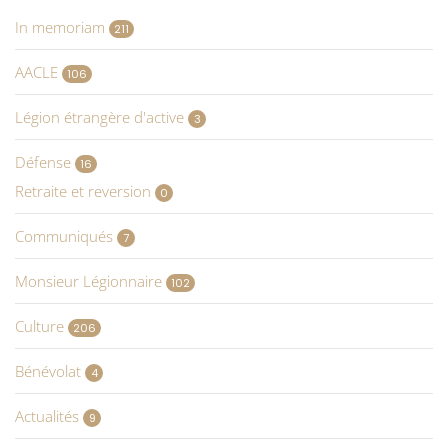
In memoriam
211
AACLE
106
Légion étrangère d'active
3
Défense
16
Retraite et reversion
0
Communiqués
7
Monsieur Légionnaire
102
Culture
206
Bénévolat
4
Actualités
9