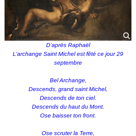
D’après Raphaël
L’archange Saint Michel est fêté ce jour 29
septembre
Bel Archange,
Descends, grand saint Michel,
Descends de ton ciel.
Descends du haut du Mont.
Ose baisser ton front.
Ose scruter la Terre,