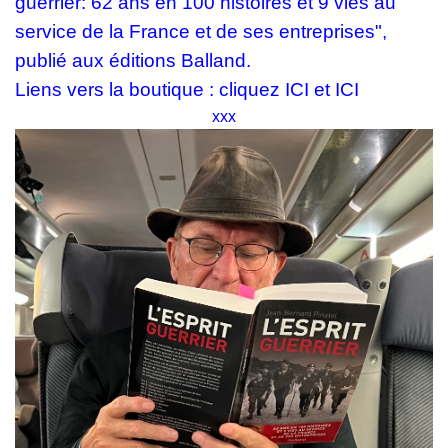
guerrier: 62 ans en 100 histoires et 9 vies au
service de la France et de ses entreprises",
publié aux éditions Balland.
Liens vers la boutique : cliquez ICI
et
ICI
xxx