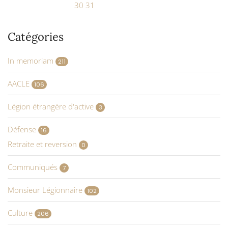
30
31
Catégories
In memoriam
211
AACLE
106
Légion étrangère d'active
3
Défense
16
Retraite et reversion
0
Communiqués
7
Monsieur Légionnaire
102
Culture
206