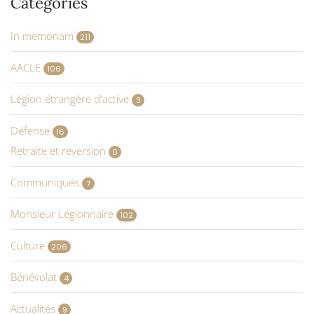
Catégories
In memoriam
211
AACLE
106
Légion étrangère d'active
3
Défense
16
Retraite et reversion
0
Communiqués
7
Monsieur Légionnaire
102
Culture
206
Bénévolat
4
Actualités
9