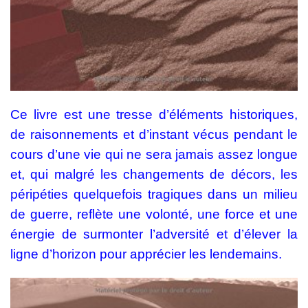
Ce livre est une tresse d’éléments historiques,
de raisonnements et d’instant vécus pendant le
cours d’une vie qui ne sera jamais assez longue
et, qui malgré les changements de décors, les
péripéties quelquefois tragiques dans un milieu
de guerre, reflète une volonté, une force et une
énergie de surmonter l’adversité et d’élever la
ligne d’horizon pour apprécier les lendemains.