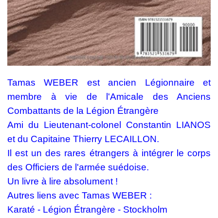
Tamas WEBER est ancien Légionnaire et
membre à vie de l'Amicale des Anciens
Combattants de la Légion Étrangère
Ami du Lieutenant-colonel Constantin LIANOS
et du Capitaine Thierry LECAILLON.
Il est un des rares étrangers à intégrer le corps
des Officiers de l'armée suédoise.
Un livre à lire absolument !
Autres liens avec Tamas WEBER :
Karaté - Légion Étrangère - Stockholm