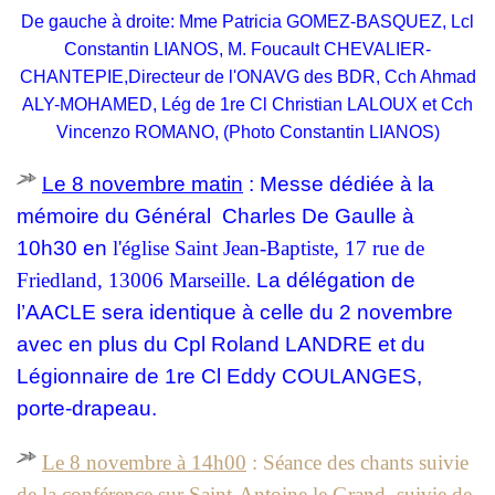
De gauche à droite: Mme Patricia GOMEZ-BASQUEZ, Lcl
Constantin LIANOS, M. Foucault CHEVALIER-
CHANTEPIE,Directeur de l'ONAVG des BDR, Cch Ahmad
ALY-MOHAMED, Lég de 1re Cl Christian LALOUX et Cch
Vincenzo ROMANO,
(Photo Constantin LIANOS)
Le 8 novembre matin
: Messe dédiée à la
mémoire du Général Charles De Gaulle à
10h30 en
l'église Saint Jean-Baptiste, 17 rue de
Friedland, 13006 Marseille
.
La délégation de
l’AACLE sera identique à celle du 2 novembre
avec en plus du Cpl Roland LANDRE et du
Légionnaire de 1re Cl Eddy COULANGES,
porte-drapeau.
Le 8 novembre à 14h00
: Séance des chants suivie
de la conférence sur Saint-Antoine le Grand, suivie de