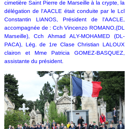
cimetière Saint Pierre de Marseille à la crypte, la
délégation de l'AACLE était conduite par le Lcl
Constantin LIANOS, Président de l'AACLE,
accompagnée de : Cch Vincenzo ROMANO,(DL
Marseille), Cch Ahmad ALY-MOHAMED (DL-
PACA),
Lég. de 1re Clase Christian LALOUX
clairon et Mme Patricia GOMEZ-BASQUEZ,
assistante du président.