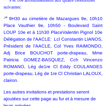
9 et 10e arrondissements aux quatre cérémonies
suivantes
:
9H30 au cimetière de Mazargues 9e, 10h10
Place Vauthier 9e, 10h50 - Boulevard Saint
LOUP 10e et à 11h30 PlaceValentin Pignol 10e
Délégation de l'AACLE: Lcl Constantin LIANOS,
Président de l’AACLE, Col Yves RAIMONDO,
Adj Brice BOUCHOT porte-drapeau, Mme
Patricia GOMEZ-BASQUEZ, Cch Vincenzo
ROMANO, Lég de1re Cl Eddy COULANGES
porte-drapeau, Lég de 1re Cl Christian LALOUX,
clairon.
Les autres invitations et prestations seront
ajoutées sur cette page au fur et à mesure de
leurs arrivées.